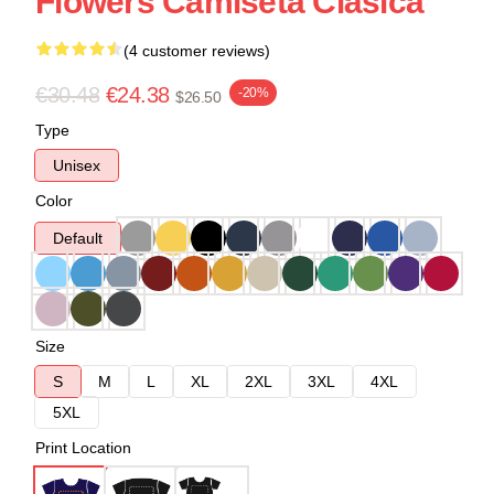
Flowers Camiseta Clásica
(4 customer reviews)
€30.48
€24.38
-20%
$26.50
Type
Unisex
Color
Default
Size
S
M
L
XL
2XL
3XL
4XL
5XL
Print Location