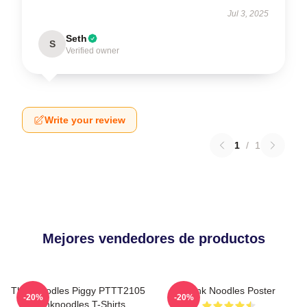
Jul 3, 2025
Seth
S
Verified owner
Write your review
1
/
1
Mejores vendedores de productos
Thinknoodles Piggy PTTT2105
Think Noodles Poster
-20%
-20%
Thinknoodles T-Shirts