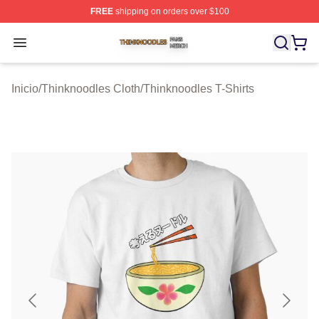
FREE
shipping on orders over $100
Thinknoodles Shop ⚡️ Officially Licensed Thinknoodles
Open menu
Inicio
/
Thinknoodles Cloth
/
Thinknoodles T-Shirts