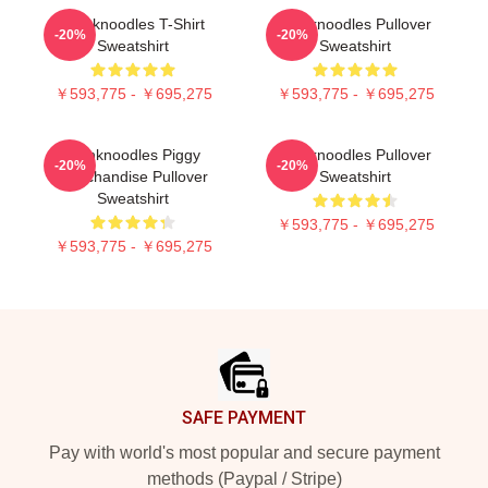
Thinknoodles T-Shirt
Thinknoodles Pullover
-20%
-20%
Sweatshirt
Sweatshirt
￥593,775 - ￥695,275
￥593,775 - ￥695,275
Thinknoodles Piggy
Thinknoodles Pullover
-20%
-20%
Merchandise Pullover
Sweatshirt
Sweatshirt
￥593,775 - ￥695,275
￥593,775 - ￥695,275
Footer
SAFE PAYMENT
Pay with world's most popular and secure payment
methods (Paypal / Stripe)