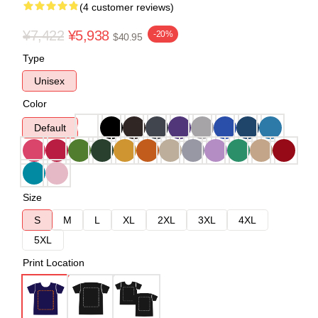
(4 customer reviews)
¥7,422
¥5,938
-20%
$40.95
Type
Unisex
Color
Default
Size
S
M
L
XL
2XL
3XL
4XL
5XL
Print Location