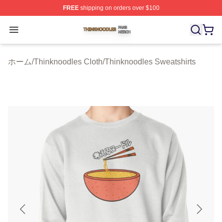
FREE
shipping on orders over $100
Thinknoodles Shop ⚡️ Officially Licensed Thinknoodles
Open menu
ホーム
/
Thinknoodles Cloth
/
Thinknoodles Sweatshirts