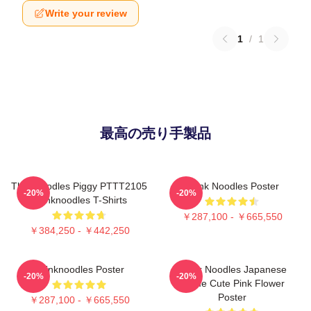
Write your review
1
/
1
最高の売り手製品
Thinknoodles Piggy PTTT2105
Think Noodles Poster
-20%
-20%
Thinknoodles T-Shirts
￥287,100 - ￥665,550
￥384,250 - ￥442,250
Thinknoodles Poster
Think Noodles Japanese
-20%
-20%
Anime Cute Pink Flower
Poster
￥287,100 - ￥665,550