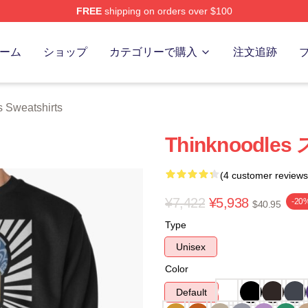
FREE
shipping on orders over $100
erch Store
ーム
ショップ
カテゴリーで購入
注文追跡
 Sweatshirts
Thinknoodl
(4 customer reviews
¥7,422
¥5,938
-20
$40.95
Type
Unisex
Color
Default