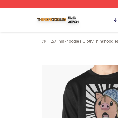
Thinknoodles Shop ⚡️ Officially Licensed Thinknoodles M
ホ
ホーム
/
Thinknoodles Cloth
/
Thinknoodles