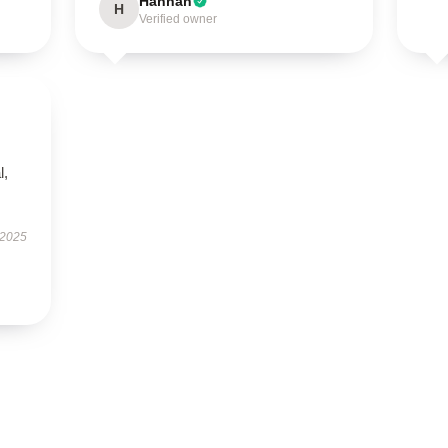
Hannah
H
Verified owner
l,
 2025