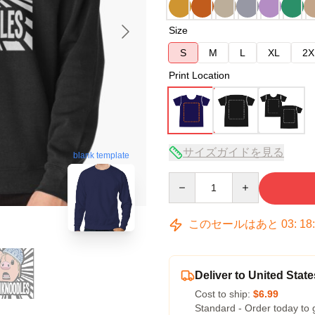
Size
S
M
L
XL
2X
Print Location
サイズガイドを見る
blank template
Quantity
このセールはあと
03
:
18
Deliver to United State
Cost to ship:
$6.99
Standard - Order today to 