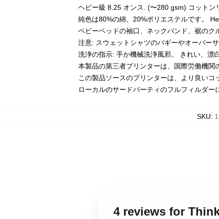
ヘビー級 8.25 オンス. (〜280 gsm) コッ
純色は80%の綿、20%ポリエステルです。 Hea
ベビーベッドの袖口、ネックバンド、裾のク
注意: スウェットシャツのバギーやオーバー
洗浄の指示: 手か機械洗浄風邪。 きれい、
本製品の第三者プリンターは、国際労働機関
この製品ソースのプリンターは、より良いコ
ローカルのサードパーティのフルフィルダー
SKU
:
1
4 reviews for 