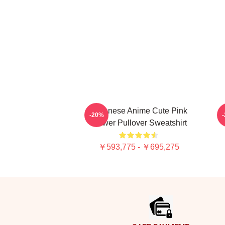
Japanese Anime Cute Pink
-20%
Flower Pullover Sweatshirt
￥593,775 - ￥695,275
Footer