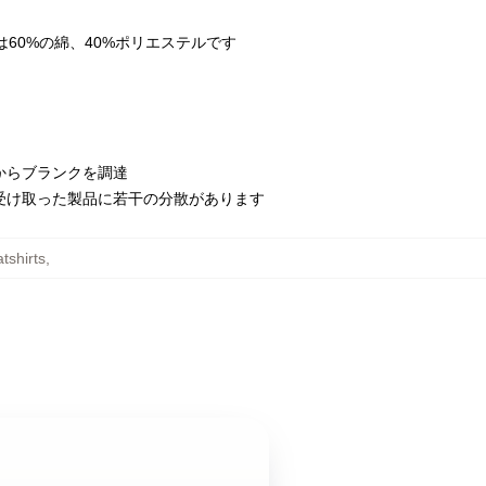
rは60%の綿、40%ポリエステルです
からブランクを調達
受け取った製品に若干の分散があります
tshirts
,