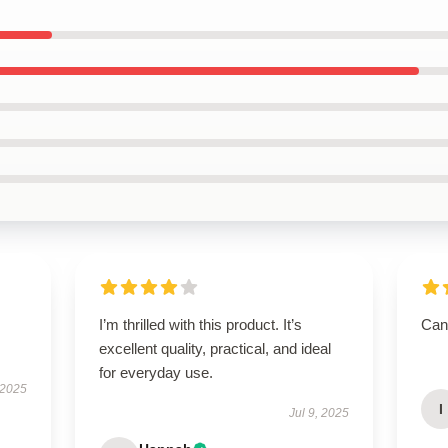
I’m thrilled with this product. It’s
Can’
excellent quality, practical, and ideal
for everyday use.
 2025
I
Jul 9, 2025