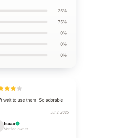
25%
75%
0%
0%
0%
t wait to use them! So adorable
Jul 3, 2025
Isaac
Verified owner