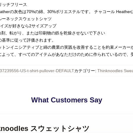
トンリッチフリース
therの灰色は70%の綿、30%ポリエステルです。 チャコール Heathe
ルーネックスウェットシャツ
サイズが好きなら2サイズアップ
漂白剤、転がり、または印刷物の鉄を乾燥させないで下さい
の基準に従って評価されます。
ットンイニシアティブと綿の農業の実践を改善することを約束メーカー
によって、すべてのアイテムがあなただけのために作られているので、
37239556-US-t-shirt-pullover-DEFAULT
カテゴリー
:
Thinknoodles Swea
What Customers Say
Thinknoodles スウェットシャツ