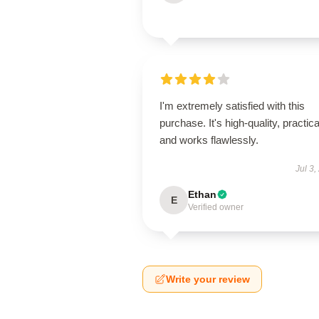
I'm extremely satisfied with this
purchase. It's high-quality, practica
and works flawlessly.
Jul 3,
Ethan
E
Verified owner
Write your review