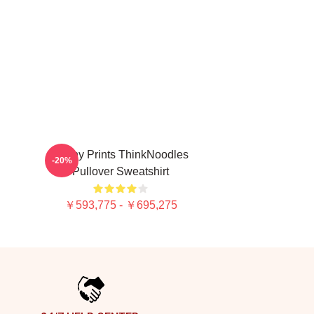
Funny Prints ThinkNoodles
-20%
Pullover Sweatshirt
￥593,775 - ￥695,275