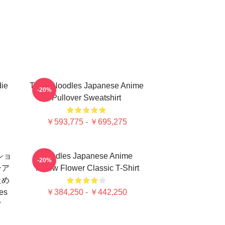
die
Think Noodles Japanese Anime
-20%
Pullover Sweatshirt
￥593,775 - ￥695,275
ーショ
Noodles Japanese Anime
-20%
ンア
Yellow Flower Classic T-Shirt
ため
es
￥384,250 - ￥442,250
ツ