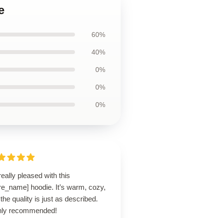
e
60%
40%
0%
0%
0%
really pleased with this
re_name] hoodie. It’s warm, cozy,
the quality is just as described.
hly recommended!