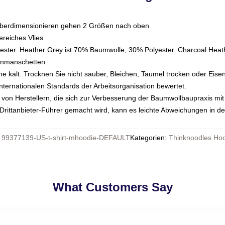
überdimensionieren gehen 2 Größen nach oben
reiches Vlies
ster. Heather Grey ist 70% Baumwolle, 30% Polyester. Charcoal Heat
enmanschetten
kalt. Trocknen Sie nicht sauber, Bleichen, Taumel trocken oder Eise
nternationalen Standards der Arbeitsorganisation bewertet.
on Herstellern, die sich zur Verbesserung der Baumwollbaupraxis mit de
n Drittanbieter-Führer gemacht wird, kann es leichte Abweichungen in d
:
99377139-US-t-shirt-mhoodie-DEFAULT
Kategorien
:
Thinknoodles Ho
What Customers Say