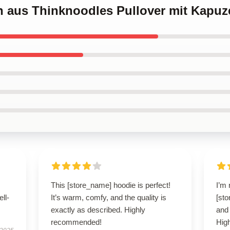
ch aus Thinknoodles Pullover mit Kapuz
This [store_name] hoodie is perfect!
I’m 
ell-
It’s warm, comfy, and the quality is
[sto
exactly as described. Highly
and 
recommended!
Hig