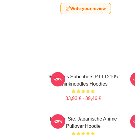
Write your review
6 Millions Subcribers PTTT2105
Th
-20%
Thinknoodles Hoodies
33,93 £ - 39,46 £
Denken Sie, Japanische Anime
-20%
Pullover Hoodie