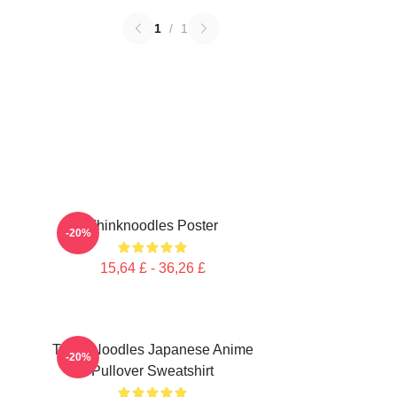
1
/
1
Thinknoodles Poster
-20%
15,64 £ - 36,26 £
Think Noodles Japanese Anime
-20%
Pullover Sweatshirt