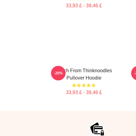
33,93 £ - 39,46 £
Merch From Thinknoodles
-20%
Pullover Hoodie
33,93 £ - 39,46 £
Footer