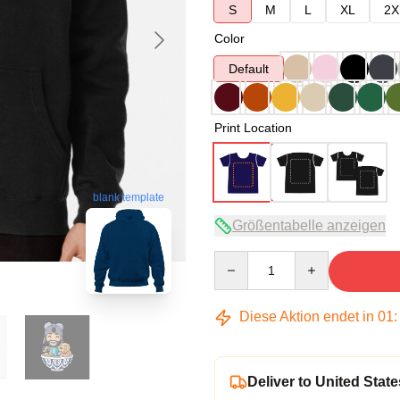
S
M
L
XL
2X
Color
Default
Print Location
blank template
Größentabelle anzeigen
Quantity
Diese Aktion endet in
01
Deliver to United State