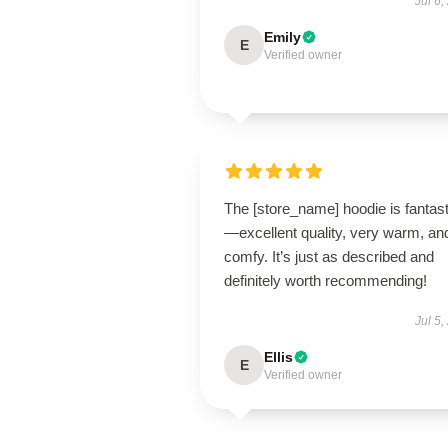
Jul 6,
Emily
E
Verified owner
The [store_name] hoodie is fantast
—excellent quality, very warm, an
comfy. It’s just as described and
definitely worth recommending!
Jul 5,
Ellis
E
Verified owner