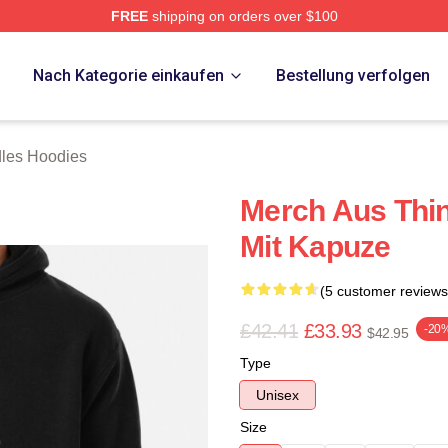
FREE
shipping on orders over $100
erch Store
p
Nach Kategorie einkaufen
Bestellung verfolgen
les Hoodies
Merch Aus Thin
Mit Kapuze
(5 customer reviews
£42.41
£33.93
-20
$42.95
Type
Unisex
Size