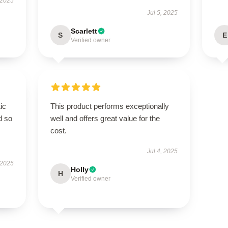
 2025
Jul 5, 2025
Scarlett
S
E
Verified owner
ic
This product performs exceptionally
d so
well and offers great value for the
cost.
Jul 4, 2025
 2025
Holly
H
Verified owner