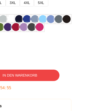
L
3XL
4XL
5XL
IN DEN WARENKORB
:
54
:
54
s