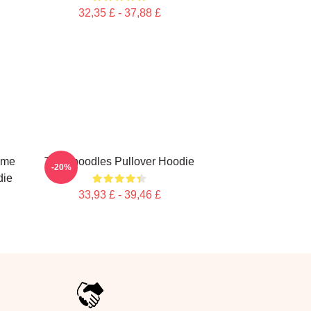
32,35 £ - 37,88 £
ime
Thinknoodles Pullover Hoodie
-20%
die
33,93 £ - 39,46 £