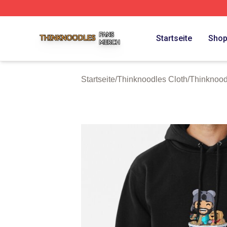
Thinknoodles Shop ⚡️ Officially Licensed Thinknoodles M
Startseite
Sho
Startseite
/
Thinknoodles Cloth
/
Thinknood