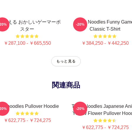
を考える おかしいゲーマーポ
Think Noodles Funny Gam
-20%
-20%
スター
Classic T-Shirt
￥287,100 - ￥665,550
￥384,250 - ￥442,250
もっと見る
関連商品
inknoodles Pullover Hoodie
Think Noodles Japanese An
-20%
-20%
Yellow Flower Pullover Hoo
￥622,775 - ￥724,275
￥622,775 - ￥724,275