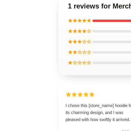
1 reviews for Mer
★★★★★
★★★★☆
★★★☆☆
★★☆☆☆
★☆☆☆☆
I chose this [store_name] hoodie f
its charming design, and I was
pleased with how swiftly it arrived.