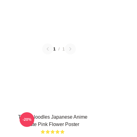
1
/
1
Think Noodles Japanese Anime
-20%
Cute Pink Flower Poster