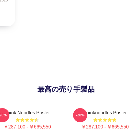
 2025
最高の売り手製品
Think Noodles Poster
Thinknoodles Poster
-20%
-20%
￥287,100 - ￥665,550
￥287,100 - ￥665,550