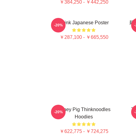
￥384,250 - ￥442,250
Think Japanese Poster
麺
-20%
￥287,100 - ￥665,550
Honey Pig Thinknoodles
Th
-20%
Hoodies
￥622,775 - ￥724,275