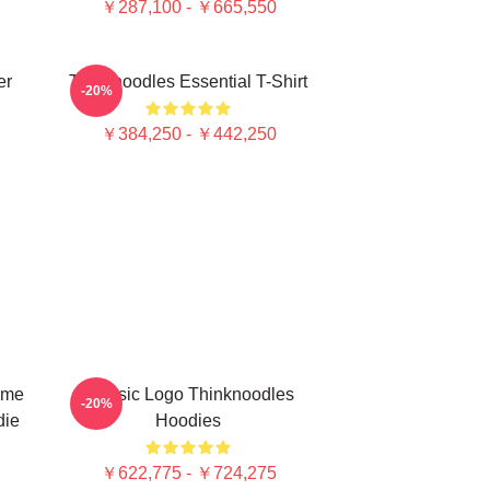
￥287,100 - ￥665,550
er
Thinknoodles Essential T-Shirt
-20%
￥384,250 - ￥442,250
ime
Classic Logo Thinknoodles
-20%
die
Hoodies
￥622,775 - ￥724,275