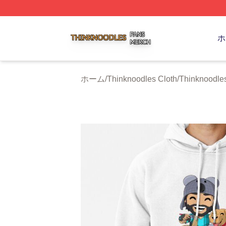
Thinknoodles Shop ⚡️ Officially Licensed Thinknoodles M
ホ
ホーム
/
Thinknoodles Cloth
/
Thinknoodle