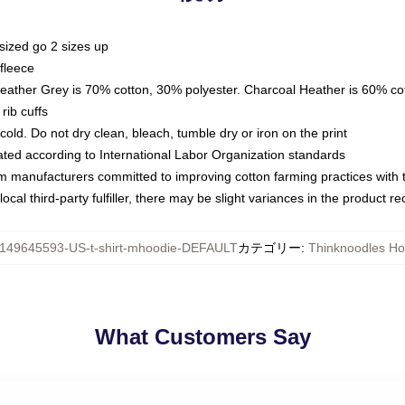
sized go 2 sizes up
fleece
Heather Grey is 70% cotton, 30% polyester. Charcoal Heather is 60% co
rib cuffs
ld. Do not dry clean, bleach, tumble dry or iron on the print
luated according to International Labor Organization standards
om manufacturers committed to improving cotton farming practices with th
ocal third-party fulfiller, there may be slight variances in the product r
149645593-US-t-shirt-mhoodie-DEFAULT
カテゴリー
:
Thinknoodles Ho
What Customers Say