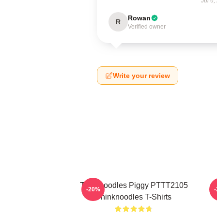
Jul 6,
Rowan
R
Verified owner
Write your review
Thinknoodles Piggy PTTT2105
-20%
Thinknoodles T-Shirts