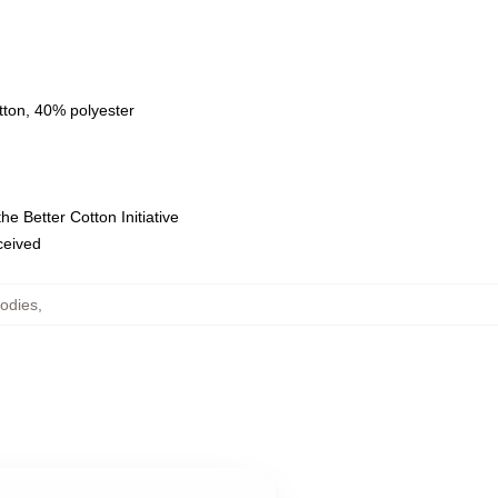
tton, 40% polyester
e Better Cotton Initiative
eceived
odies
,