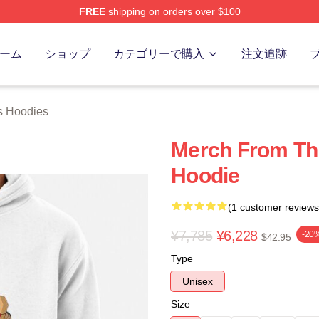
FREE
shipping on orders over $100
erch Store
ーム
ショップ
カテゴリーで購入
注文追跡
s Hoodies
Merch From Thi
Hoodie
(1 customer reviews
¥7,785
¥6,228
-20
$42.95
Type
Unisex
Size