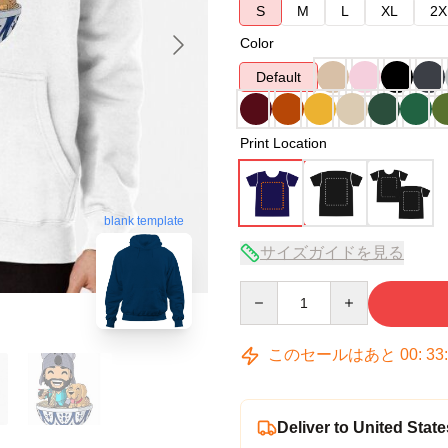
S
M
L
XL
2X
Color
Default
Print Location
blank template
サイズガイドを見る
Quantity
このセールはあと
00
:
33
Deliver to United State