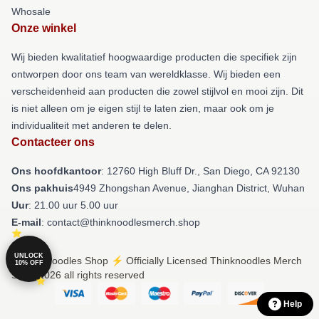
Whosale
Onze winkel
Wij bieden kwalitatief hoogwaardige producten die specifiek zijn
ontworpen door ons team van wereldklasse. Wij bieden een
verscheidenheid aan producten die zowel stijlvol en mooi zijn. Dit
is niet alleen om je eigen stijl te laten zien, maar ook om je
individualiteit met anderen te delen.
Contacteer ons
Ons hoofdkantoor
: 12760 High Bluff Dr., San Diego, CA 92130
Ons pakhuis
4949 Zhongshan Avenue, Jianghan District, Wuhan
Uur
: 21.00 uur 5.00 uur
E-mail
: contact@thinknoodlesmerch.shop
UNLOCK
© Thinknoodles Shop ⚡️ Officially Licensed Thinknoodles Merch
10% OFF
Store 2026 all rights reserved
Help