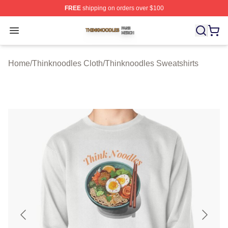
FREE
shipping on orders over $100
Thinknoodles Shop ⚡️ Officially Licensed Thinknoodles
Open menu
Home
/
Thinknoodles Cloth
/
Thinknoodles Sweatshirts