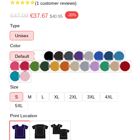
(1 customer reviews)
€47.09
€37.67
-20%
$40.95
Type
Unisex
Color
Default
Size
S
M
L
XL
2XL
3XL
4XL
5XL
Print Location