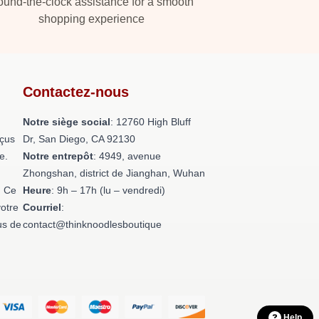
und-the-clock assistance for a smooth
shopping experience
Contactez-nous
Notre siège social
: 12760 High Bluff
nçus
Dr, San Diego, CA 92130
e.
Notre entrepôt
: 4949, avenue
Zhongshan, district de Jianghan, Wuhan
. Ce
Heure
: 9h – 17h (lu – vendredi)
otre
Courriel
:
us de
contact@thinknoodlesboutique
Help