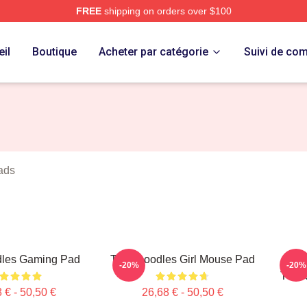
FREE
shipping on orders over $100
erch Store
il
Boutique
Acheter par catégorie
Suivi de c
ads
dles Gaming Pad
Thinknoodles Girl Mouse Pad
N
-20%
-20%
Think
 € - 50,50 €
26,68 € - 50,50 €