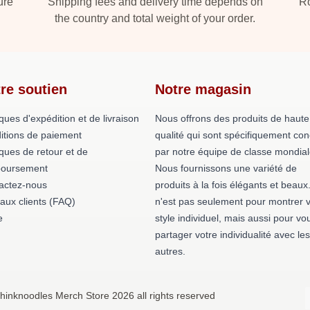
ure
Shipping fees and delivery time depends on
Ro
the country and total weight of your order.
re soutien
Notre magasin
iques d'expédition et de livraison
Nous offrons des produits de haute
itions de paiement
qualité qui sont spécifiquement co
iques de retour et de
par notre équipe de classe mondial
oursement
Nous fournissons une variété de
actez-nous
produits à la fois élégants et beaux
 aux clients (FAQ)
n'est pas seulement pour montrer v
e
style individuel, mais aussi pour vo
partager votre individualité avec les
autres.
hinknoodles Merch Store 2026 all rights reserved