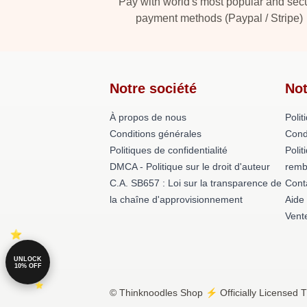
Pay with world's most popular and sec
payment methods (Paypal / Stripe)
Notre société
Not
À propos de nous
Polit
Conditions générales
Cond
Politiques de confidentialité
Polit
DMCA - Politique sur le droit d'auteur
remb
C.A. SB657 : Loi sur la transparence de
Cont
la chaîne d'approvisionnement
Aide
Vent
UNLOCK
10% OFF
© Thinknoodles Shop ⚡️ Officially Licensed T