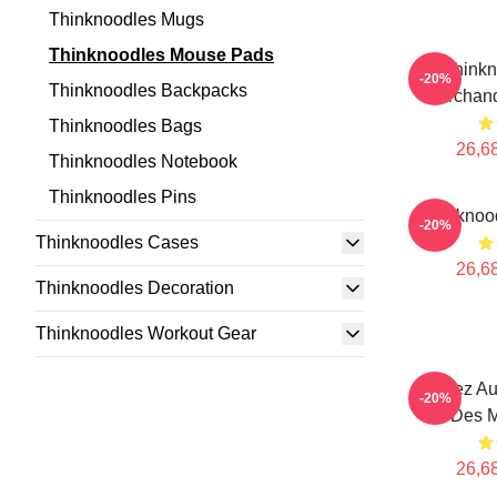
Thinknoodles Mugs
Thinknoodles Mouse Pads
Thinkn
-20%
Thinknoodles Backpacks
Merchan
Thinknoodles Bags
26,68
Thinknoodles Notebook
Thinknoodles Pins
Thinknoo
-20%
Thinknoodles Cases
26,68
Thinknoodles Decoration
Thinknoodles Workout Gear
Pensez Au
-20%
Des M
26,68