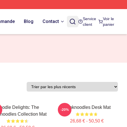
Service
Voir le
ommande
Blog
Contact
client
panier
oodle Delights: The
Thinknoodles Desk Mat
-20%
noodles Collection Mat
26,68 € - 50,50 €