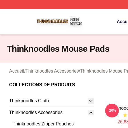
Thinknoodles Shop ⚡️ Officially Licensed Thinknoodles M
Accue
Thinknoodles Mouse Pads
Accueil
/
Thinknoodles Accessories
/
Thinknoodles Mouse P
COLLECTIONS DE PRODUITS
Thinknoodles Cloth
Thinknoo
-20%
Thinknoodles Accessories
26,68
Thinknoodles Zipper Pouches