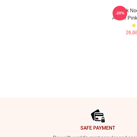
Think No
-20%
Anime Pink
26,68
Footer
SAFE PAYMENT