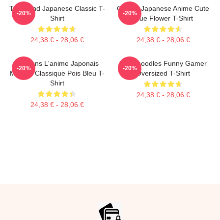
Think And Japanese Classic T-
Classic Japanese Anime Cute
-20%
-20%
Shirt
Blue Flower T-Shirt
24,38 € - 28,06 €
24,38 € - 28,06 €
Pensons L'anime Japonais
Thinknoodles Funny Gamer
-20%
-20%
Mignon Classique Pois Bleu T-
Oversized T-Shirt
Shirt
24,38 € - 28,06 €
24,38 € - 28,06 €
Footer