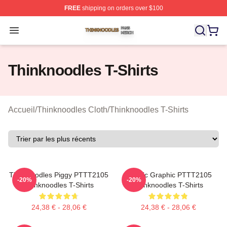
FREE
shipping on orders over $100
Thinknoodles Shop ⚡️ Officially Licensed Thinknoodles
Open menu
Thinknoodles T-Shirts
Accueil
/
Thinknoodles Cloth
/
Thinknoodles T-Shirts
Thinknoodles Piggy PTTT2105
Classic Graphic PTTT2105
-20%
-20%
Thinknoodles T-Shirts
Thinknoodles T-Shirts
24,38 € - 28,06 €
24,38 € - 28,06 €