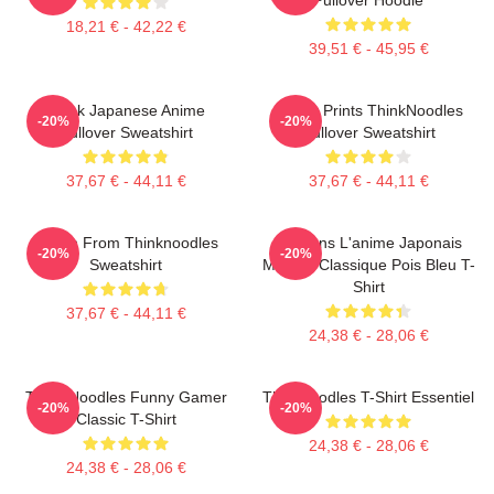
18,21 € - 42,22 €
39,51 € - 45,95 €
Think Japanese Anime
Funny Prints ThinkNoodles
-20%
-20%
Pullover Sweatshirt
Pullover Sweatshirt
37,67 € - 44,11 €
37,67 € - 44,11 €
Merch From Thinknoodles
Pensons L'anime Japonais
-20%
-20%
Sweatshirt
Mignon Classique Pois Bleu T-
Shirt
37,67 € - 44,11 €
24,38 € - 28,06 €
Think Noodles Funny Gamer
Thinknoodles T-Shirt Essentiel
-20%
-20%
Classic T-Shirt
24,38 € - 28,06 €
24,38 € - 28,06 €