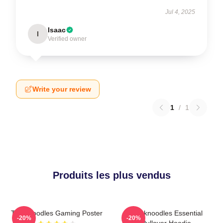
Jul 4, 2025
Isaac
I
Verified owner
Write your review
1
/
1
Produits les plus vendus
Thinknoodles Gaming Poster
Thinknoodles Essential
-20%
-20%
Pullover Hoodie