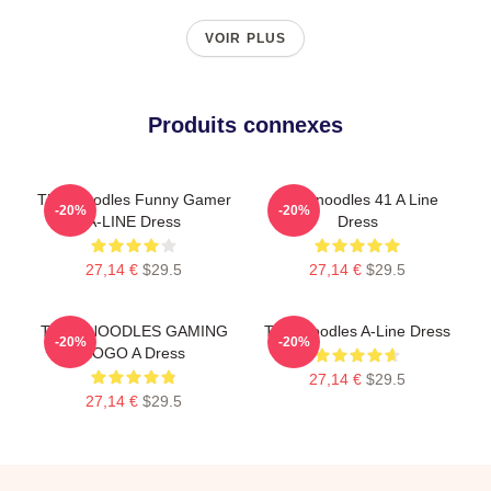
VOIR PLUS
Produits connexes
Thinknoodles Funny Gamer
Thinknoodles 41 A Line
-20%
-20%
A-LINE Dress
Dress
27,14 €
$29.5
27,14 €
$29.5
THINKNOODLES GAMING
Thinknoodles A-Line Dress
-20%
-20%
LOGO A Dress
27,14 €
$29.5
27,14 €
$29.5
Footer