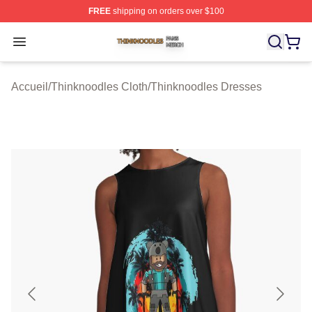
FREE
shipping on orders over $100
Thinknoodles Shop ⚡️ Officially Licensed Thinknoodles
Open menu
Accueil
/
Thinknoodles Cloth
/
Thinknoodles Dresses