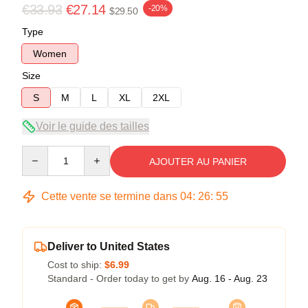
€33.93
€27.14
-20%
$29.50
Type
Women
Size
S
M
L
XL
2XL
Voir le guide des tailles
Quantity
AJOUTER AU PANIER
Cette vente se termine dans
04
:
26
:
54
Deliver to United States
Cost to ship:
$6.99
Standard - Order today to get by
Aug. 16 - Aug. 23