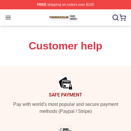
FREE
shipping on orders over $100
Thinknoodles Shop ⚡️ Officially Licensed Thinknoodles
Open menu
Customer help
Footer
SAFE PAYMENT
Pay with world's most popular and secure payment
methods (Paypal / Stripe)