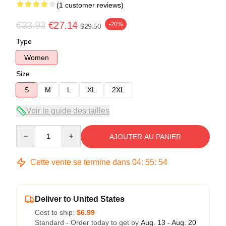
(1 customer reviews)
€33.93
€27.14
-20%
$29.50
Type
Women
Size
S
M
L
XL
2XL
Voir le guide des tailles
Quantity
AJOUTER AU PANIER
Cette vente se termine dans
04
:
55
:
54
Deliver to United States
Cost to ship:
$6.99
Standard - Order today to get by
Aug. 13 - Aug. 20