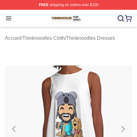
FREE
shipping on orders over $100
Thinknoodles Shop ⚡️ Officially Licensed Thinknoodles
Open menu
Accueil
/
Thinknoodles Cloth
/
Thinknoodles Dresses