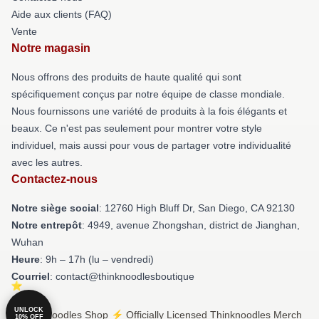
Aide aux clients (FAQ)
Vente
Notre magasin
Nous offrons des produits de haute qualité qui sont
spécifiquement conçus par notre équipe de classe mondiale.
Nous fournissons une variété de produits à la fois élégants et
beaux. Ce n'est pas seulement pour montrer votre style
individuel, mais aussi pour vous de partager votre individualité
avec les autres.
Contactez-nous
Notre siège social
: 12760 High Bluff Dr, San Diego, CA 92130
Notre entrepôt
: 4949, avenue Zhongshan, district de Jianghan,
Wuhan
Heure
: 9h – 17h (lu – vendredi)
Courriel
: contact@thinknoodlesboutique
UNLOCK
© Thinknoodles Shop ⚡️ Officially Licensed Thinknoodles Merch
10% OFF