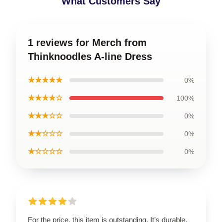
What Customers Say
1 reviews for Merch from
Thinknoodles A-line Dress
★★★★★
0%
★★★★☆
100%
★★★☆☆
0%
★★☆☆☆
0%
★☆☆☆☆
0%
For the price, this item is outstanding. It’s durable,