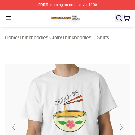
FREE
shipping on orders over $100
Thinknoodles Shop ⚡️ Officially Licensed Thinknoodles
Open menu
Home
/
Thinknoodles Cloth
/
Thinknoodles T-Shirts