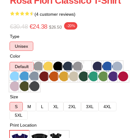
Rosa Fiori Classico T-Shirt
(4 customer reviews)
€30.48
€24.38
-20%
$26.50
Type
Unisex
Color
Default
Size
S
M
L
XL
2XL
3XL
4XL
5XL
Print Location