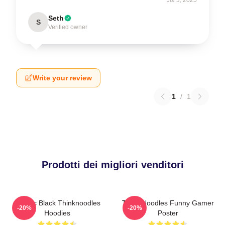
Seth
S
Verified owner
Write your review
1
/
1
Prodotti dei migliori venditori
Classic Black Thinknoodles
Think Noodles Funny Gamer
-20%
-20%
Hoodies
Poster