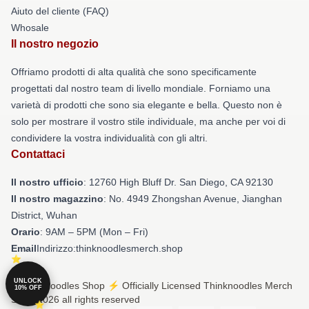
Aiuto del cliente (FAQ)
Whosale
Il nostro negozio
Offriamo prodotti di alta qualità che sono specificamente
progettati dal nostro team di livello mondiale. Forniamo una
varietà di prodotti che sono sia elegante e bella. Questo non è
solo per mostrare il vostro stile individuale, ma anche per voi di
condividere la vostra individualità con gli altri.
Contattaci
Il nostro ufficio
: 12760 High Bluff Dr. San Diego, CA 92130
Il nostro magazzino
: No. 4949 Zhongshan Avenue, Jianghan
District, Wuhan
Orario
: 9AM – 5PM (Mon – Fri)
Email
Indirizzo:thinknoodlesmerch.shop
UNLOCK
© Thinknoodles Shop ⚡️ Officially Licensed Thinknoodles Merch
10% OFF
Store 2026 all rights reserved