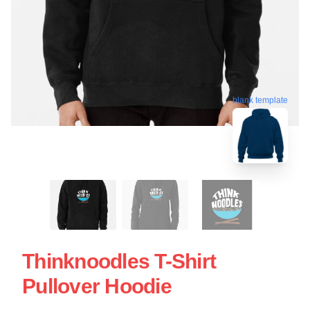
blank template
Thinknoodles T-Shirt
Pullover Hoodie