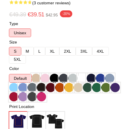
(3 customer reviews)
€49.39
€39.51
-20%
$42.95
Type
Unisex
Size
S
M
L
XL
2XL
3XL
4XL
5XL
Color
Default
Print Location