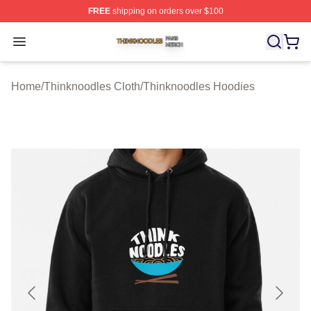
FREE
shipping on orders over $100
Thinknoodles Shop ⚡️ Officially Licensed Thinknoodles
Open menu
Home
/
Thinknoodles Cloth
/
Thinknoodles Hoodies