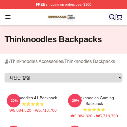
FREE
shipping on orders over $100
Thinknoodles Shop ⚡️ Officially Licensed Thinknoodles
Open menu
Thinknoodles Backpacks
홈
/
Thinknoodles Accessories
/
Thinknoodles Backpacks
Thinknoodles 41 Backpack
Thinknoodles Gaming
-20%
-20%
Backpack
₩5,084,820 - ₩5,718,700
₩5,084,820 - ₩5,718,700