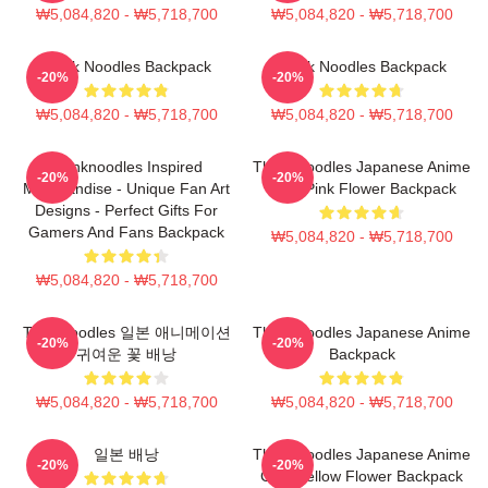
₩5,084,820 - ₩5,718,700
₩5,084,820 - ₩5,718,700
Think Noodles Backpack
Think Noodles Backpack
-20%
-20%
₩5,084,820 - ₩5,718,700
₩5,084,820 - ₩5,718,700
Thinknoodles Inspired
Think Noodles Japanese Anime
-20%
-20%
Merchandise - Unique Fan Art
Cute Pink Flower Backpack
Designs - Perfect Gifts For
Gamers And Fans Backpack
₩5,084,820 - ₩5,718,700
₩5,084,820 - ₩5,718,700
Thinknoodles 일본 애니메이션
Think Noodles Japanese Anime
-20%
-20%
귀여운 꽃 배낭
Backpack
₩5,084,820 - ₩5,718,700
₩5,084,820 - ₩5,718,700
일본 배낭
Think Noodles Japanese Anime
-20%
-20%
Cute Yellow Flower Backpack