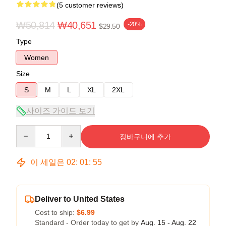
(5 customer reviews)
₩50,814
₩40,651
-20%
$29.50
Type
Women
Size
S
M
L
XL
2XL
사이즈 가이드 보기
Quantity
장바구니에 추가
이 세일은
02
:
01
:
54
Deliver to United States
Cost to ship:
$6.99
Standard - Order today to get by
Aug. 15 - Aug. 22