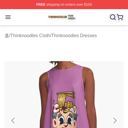
FREE
shipping on orders over $100
Thinknoodles Shop ⚡️ Officially Licensed Thinknoodles
Open menu
홈
/
Thinknoodles Cloth
/
Thinknoodles Dresses