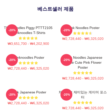
베스트셀러 제품
Thinknoodles Piggy PTTT2105
Think Noodles Poster
-20%
-20%
Thinknoodles T-Shirts
₩2,728,440 - ₩6,325,020
₩3,651,700 - ₩4,202,900
Thinknoodles Poster
Think Noodles Japanese
-20%
-20%
Anime Cute Pink Flower
Poster
₩2,728,440 - ₩6,325,020
₩2,728,440 - ₩6,325,020
Think Japanese Poster
채용정보 재미있는 게이머 포스
-20%
-20%
터
₩2,728,440 - ₩6,325,020
₩2,728,440 - ₩6,325,020