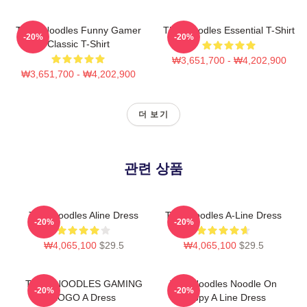
Think Noodles Funny Gamer
Thinknoodles Essential T-Shirt
-20%
-20%
Classic T-Shirt
₩3,651,700 - ₩4,202,900
₩3,651,700 - ₩4,202,900
더 보기
관련 상품
Thinknoodles Aline Dress
Thinknoodles A-Line Dress
-20%
-20%
₩4,065,100
$29.5
₩4,065,100
$29.5
THINKNOODLES GAMING
Thin Noodles Noodle On
-20%
-20%
LOGO A Dress
Puppy A Line Dress