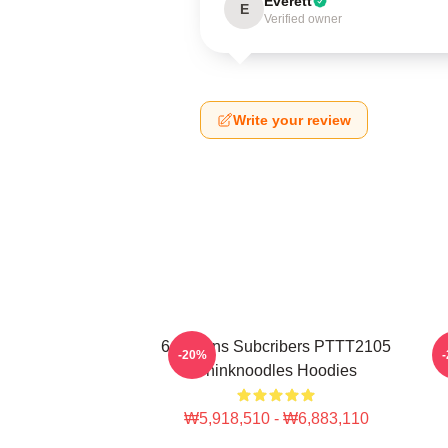
Everett
E
Verified owner
Write your review
6 Millions Subcribers PTTT2105
-20%
Thinknoodles Hoodies
₩5,918,510 - ₩6,883,110