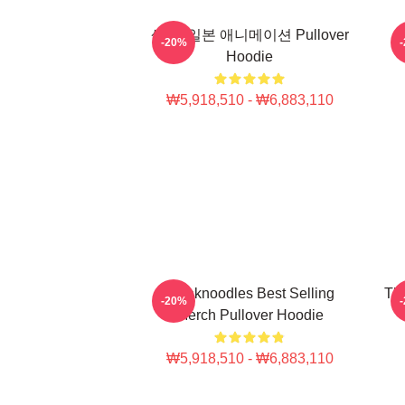
생각, 일본 애니메이션 Pullover
-20%
Hoodie
₩5,918,510 - ₩6,883,110
Thinknoodles Best Selling
Thi
-20%
Merch Pullover Hoodie
₩5,918,510 - ₩6,883,110