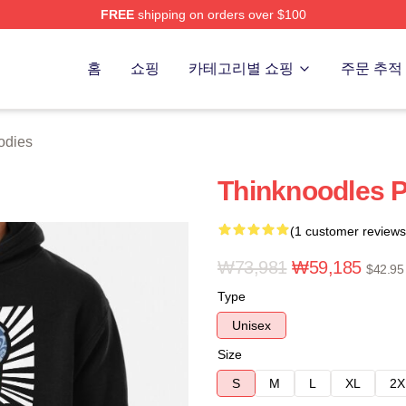
FREE
shipping on orders over $100
erch Store
홈
쇼핑
카테고리별 쇼핑
주문 추적
odies
Thinknoodles P
(1 customer reviews
₩73,981
₩59,185
$42.95
Type
Unisex
Size
S
M
L
XL
2X