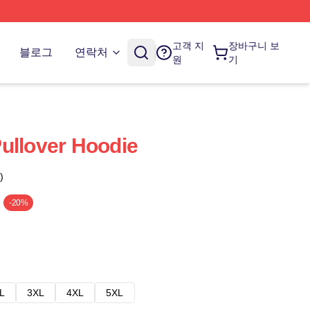
고객 지
장바구니 보
블로그
연락처
원
기
ullover Hoodie
)
-20%
L
3XL
4XL
5XL