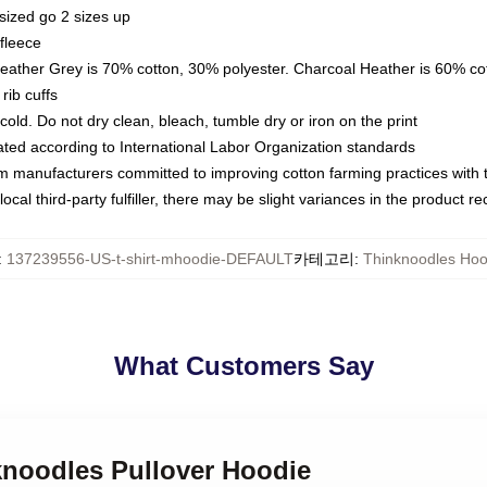
sized go 2 sizes up
fleece
Heather Grey is 70% cotton, 30% polyester. Charcoal Heather is 60% co
rib cuffs
ld. Do not dry clean, bleach, tumble dry or iron on the print
luated according to International Labor Organization standards
om manufacturers committed to improving cotton farming practices with th
ocal third-party fulfiller, there may be slight variances in the product r
:
137239556-US-t-shirt-mhoodie-DEFAULT
카테고리
:
Thinknoodles Hoo
What Customers Say
knoodles Pullover Hoodie