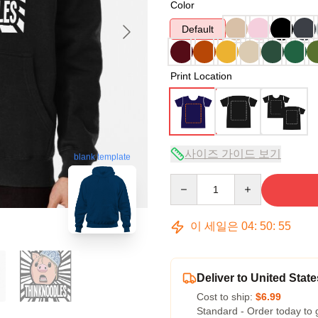
Color
Default
Print Location
사이즈 가이드 보기
blank template
Quantity
이 세일은
04
:
50
:
54
Deliver to United State
Cost to ship:
$6.99
Standard - Order today to 