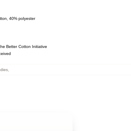
tton, 40% polyester
e Better Cotton Initiative
eceived
dies
,