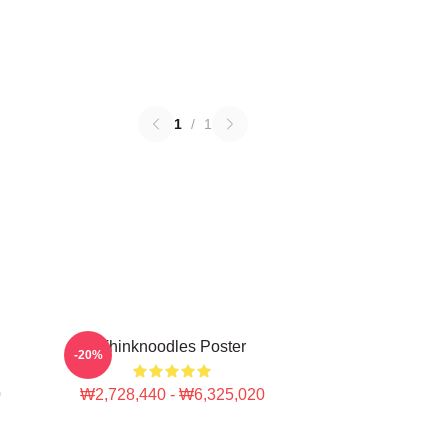
1
/
1
Thinknoodles Poster
-20%
0
₩2,728,440 - ₩6,325,020