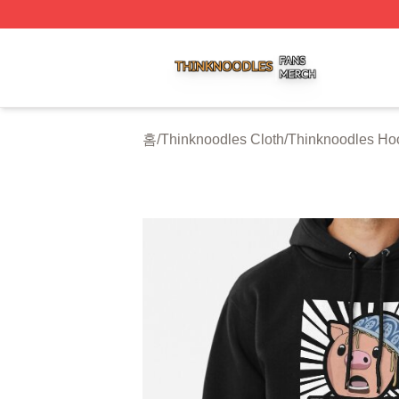
Thinknoodles Shop ⚡️ Officially Licensed Thinknoodles M
홈
/
Thinknoodles Cloth
/
Thinknoodles Ho