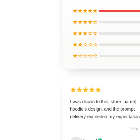
★★★★★
★★★★☆
★★★☆☆
★★☆☆☆
★☆☆☆☆
I was drawn to this [store_name]
hoodie’s design, and the prompt
delivery exceeded my expectation
Jul 4,