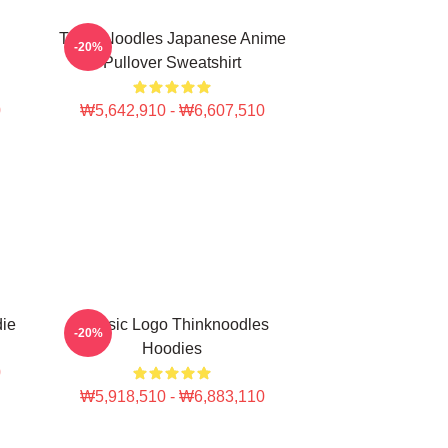
Think Noodles Japanese Anime
-20%
Pullover Sweatshirt
0
₩5,642,910 - ₩6,607,510
die
Classic Logo Thinknoodles
-20%
Hoodies
0
₩5,918,510 - ₩6,883,110